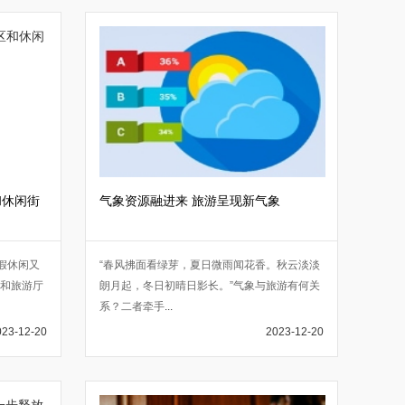
和休闲街
气象资源融进来 旅游呈现新气象
假休闲又
“春风拂面看绿芽，夏日微雨闻花香。秋云淡淡
化和旅游厅
朗月起，冬日初晴日影长。”气象与旅游有何关
系？二者牵手
...
023-12-20
2023-12-20