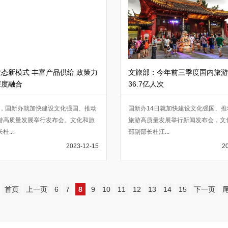
态新模式 丰富产品供给 政策力
文旅部：今年前三季度国内旅游
深度融合
36.7亿人次
4日，国新办就加快建设文化强国、推动
国新办14日就加快建设文化强国、推
游高质量发展举行发布会。文化和旅
旅游高质量发展举行新闻发布会，文
长杜
...
部副部长杜江
...
2023-12-15
2
首页
上一页
6
7
8
9
10
11
12
13
14
15
下一页